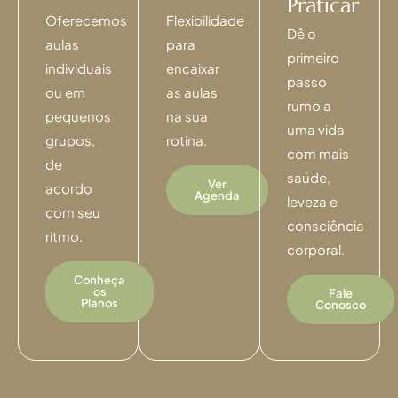
Praticar
Oferecemos
Flexibilidade
Dê o
aulas
para
primeiro
individuais
encaixar
passo
ou em
as aulas
rumo a
pequenos
na sua
uma vida
grupos,
rotina.
com mais
de
saúde,
Ver
acordo
Agenda
leveza e
com seu
consciência
ritmo.
corporal.
Conheça
os
Fale
Planos
Conosco