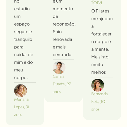
no
é um
fora.
estúdio
momento
O Pilates
um
de
me ajudou
espaço
reconexão.
a
seguro e
Saio
fortalecer
tranquilo
renovada
o corpo e
para
e mais
a mente.
cuidar de
centrada.
Me sinto
mim e do
muito
meu
melhor.
Camila
corpo.
Duarte, 27
anos
Fernanda
Mariana
Reis, 30
Lopes, 31
anos
anos