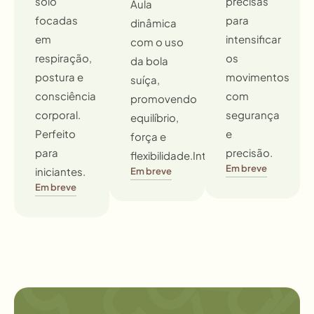
solo
precisas
Aula
focadas
para
dinâmica
em
intensificar
com o uso
respiração,
os
da bola
postura e
movimentos
suíça,
consciência
com
promovendo
corporal.
segurança
equilíbrio,
Perfeito
e
força e
para
precisão.
flexibilidade.Intermediário
Em breve
iniciantes.
Em breve
Em breve