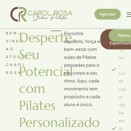
Agendar
Desperte
Encontre
BEM-
Agende S
Planos
Aula
equilíbrio, força e
VINDO
Inst
Experiment
Seu
bem-estar com
AO
rut
aulas de Pilates
STÚDIO
ora
pensadas para o
CAROL
s
Potencial
seu corpo e seu
ROSA
Cer
ritmo. Aqui, cada
tifi
com
movimento tem
cad
propósito e cada
as
Pilates
aluno é único.
Am
bie
Personalizado
nte
Ac