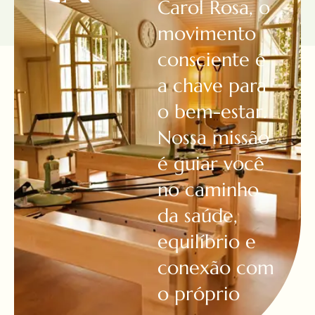
Carol Rosa, o
movimento
consciente é
a chave para
o bem-estar.
Nossa missão
é guiar você
no caminho
da saúde,
equilíbrio e
conexão com
o próprio