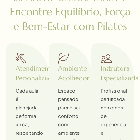
Encontre Equilíbrio, Força
e Bem-Estar com Pilates
Atendimento
Ambiente
Instrutora
Personalizado
Acolhedor
Especializada
Cada aula
Espaço
Profissional
é
pensado
certificada
planejada
para o seu
com anos
de forma
conforto,
de
única,
com
experiência
respeitando
ambiente
e