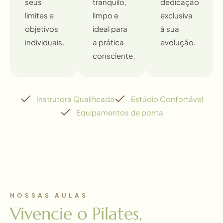
seus
tranquilo,
dedicação
limites e
limpo e
exclusiva
objetivos
ideal para
à sua
individuais.
a prática
evolução.
consciente.
Instrutora Qualificada
Estúdio Confortável
Equipamentos de ponta
NOSSAS AULAS
Vivencie o Pilates,